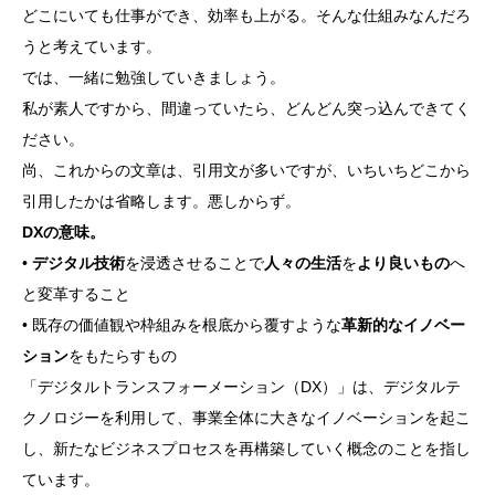
どこにいても仕事ができ、効率も上がる。そんな仕組みなんだろ
うと考えています。
では、一緒に勉強していきましょう。
私が素人ですから、間違っていたら、どんどん突っ込んできてく
ださい。
尚、これからの文章は、引用文が多いですが、いちいちどこから
引用したかは省略します。悪しからず。
DXの意味。
•
デジタル技術
を浸透させることで
人々の生活
を
より良いもの
へ
と変革すること
• 既存の価値観や枠組みを根底から覆すような
革新的なイノベー
ション
をもたらすもの
「デジタルトランスフォーメーション（DX）」は、デジタルテ
クノロジーを利用して、事業全体に大きなイノベーションを起こ
し、新たなビジネスプロセスを再構築していく概念のことを指し
ています。