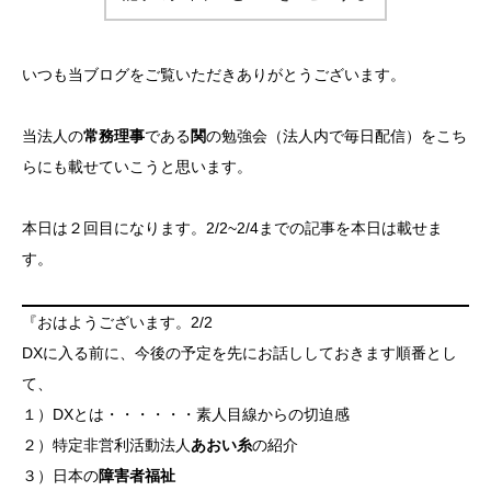
いつも当ブログをご覧いただきありがとうございます。
当法人の
常務理事
である
関
の勉強会（法人内で毎日配信）をこち
らにも載せていこうと思います。
本日は２回目になります。2/2~2/4までの記事を本日は載せま
す。
『おはようございます。2/2
DXに入る前に、今後の予定を先にお話ししておきます順番とし
て、
１）DXとは・・・・・・素人目線からの切迫感
２）特定非営利活動法人
あおい糸
の紹介
３）日本の
障害者福祉