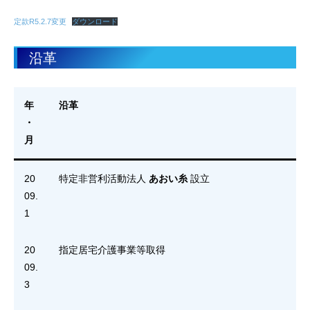
定款R5.2.7変更
ダウンロード
沿革
年
沿革
・
月
20
特定非営利活動法人
あおい糸
設立
09.
1
20
指定居宅介護事業等取得
09.
3