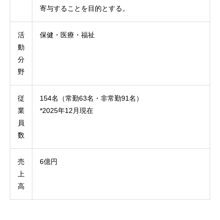
寄与することを目的とする。
活
保健・医療・福祉
動
分
野
従
154名（常勤63名・非常勤91名）
業
*2025年12月現在
員
数
売
6億円
上
高