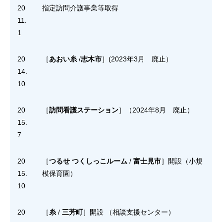
20
指定訪問介護事業等取得
11.
1
20
［
あおい糸
/
志木市
］(2023年3月 廃止）
14.
10
20
［
訪問看護ステーション
］（2024年8月 廃止）
15.
7
20
［
つるせ
つくしっこルーム
/
富士見市
］開設（小規
15.
模保育園）
10
20
［
糸
/
三芳町
］開設 （相談支援センター）