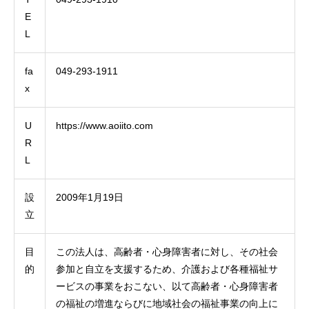
E
L
fa
049-293-1911
x
U
https://www.aoiito.com
R
L
設
2009年1月19日
立
目
この法人は、高齢者・心身障害者に対し、その社会
的
参加と自立を支援するため、介護および各種福祉サ
ービスの事業をおこない、以て高齢者・心身障害者
の福祉の増進ならびに地域社会の福祉事業の向上に