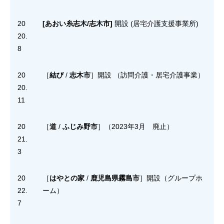
20
[あおい糸志木/志木市]
開設 (居宅介護支援事業所)
20.
8
20
［
結び
/
志木市
］開設 （訪問介護・居宅介護事業）
20.
11
20
［
道
/
ふじみ野市
］（2023年3月 廃止）
21.
3
20
［
はやとの家
/
鹿児島県霧島市
］開設（グループホ
22.
ーム）
7