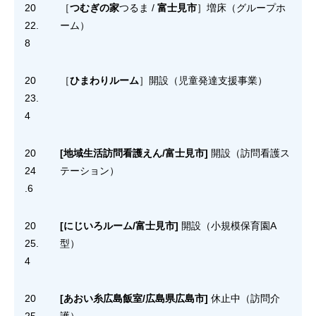
20
［
つむぎの家
つるま /
富士見市
］増床（グループホ
22.
ーム）
8
20
［
ひまわりルーム
］開設（児童発達支援事業）
23.
4
20
[地域生活訪問看護えん/富士見市]
開設（訪問看護ス
24
テーション）
.6
20
[にじいろルーム/富士見市]
開設（小規模保育園A
25.
型）
4
20
[あおい糸広島飯室/広島県広島市]
休止中（訪問介