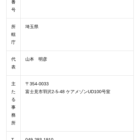
番
号
所
埼玉県
轄
庁
代
山本 明彦
表
主
〒354-0033
た
富士見市羽沢2-5-48 ケアメゾンUD100号室
る
事
務
所
T
049-293-1910