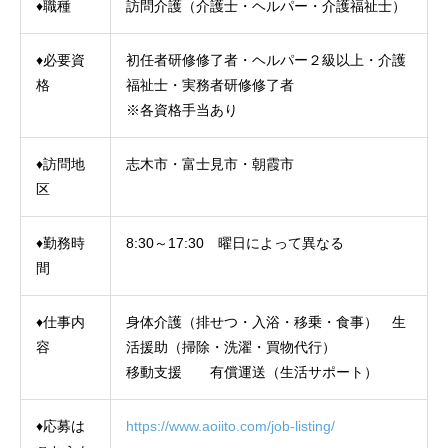
♦職種
訪問介護（介護士・ヘルパー・介護福祉士）
♦必要資
初任者研修修了者・ヘルパー２級以上・介護
格
福祉士・実務者研修修了者
※各資格手当あり
♦訪問地
志木市・富士見市・朝霞市
区
♦勤務時
8:30～17:30 曜日によって異なる
間
♦仕事内
身体介護（排せつ・入浴・移乗・食事） 生
容
活援助（掃除・洗濯・買物代行）
移動支援 有償運送（生活サポート）
♦応募は
https://www.aoiito.com/job-listing/