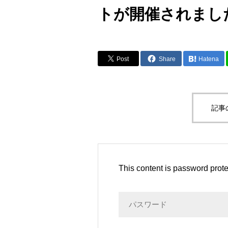
トが開催されまし
Post
Share
Hatena
記事
This content is password prote