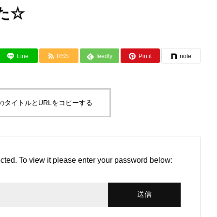
た☆
Line
RSS
feedly
Pin it
note
のタイトルとURLをコピーする
cted. To view it please enter your password below: